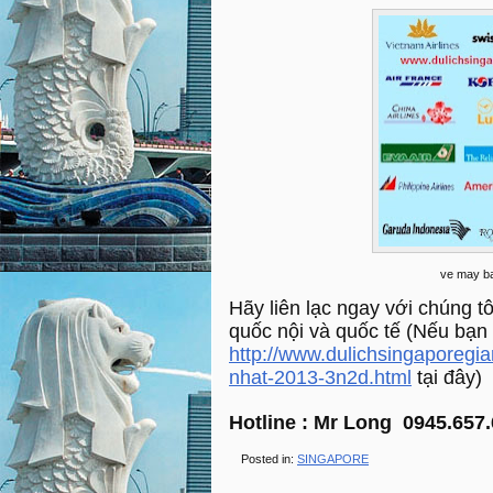
ve may bay
Hãy liên lạc ngay với chúng t
quốc nội và quốc tế (Nếu bạn
http://www.dulichsingaporegia
nhat-2013-3n2d.html
tại đây)
Hotline : Mr Long 0945.657
Posted in:
SINGAPORE