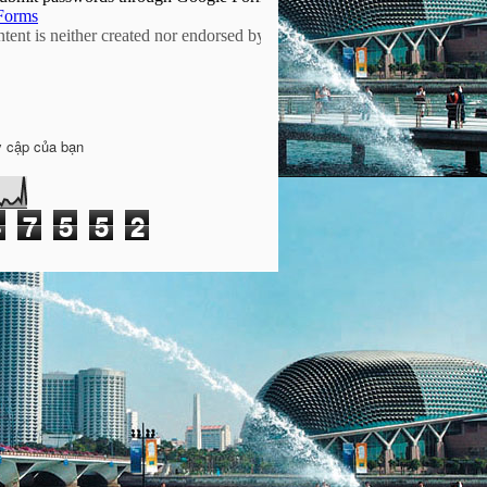
y cập của bạn
4
7
5
5
2