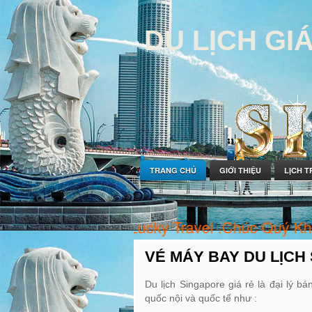
DU LỊCH GI
TRANG CHỦ
GIỚI THIỆU
LỊCH T
 với Happy & Lucky Travel .Chúc Quý Khách
VÉ MÁY BAY DU LỊCH
Du lịch Singapore giá rẻ là đại lý 
quốc nội và quốc tế như :