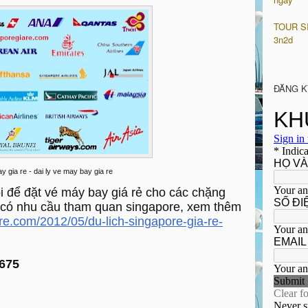
TOUR S
3n2d
ĐĂNG K
 gia re - dai ly ve may bay gia re
ôi để đặt vé máy bay giá rẻ cho các chặng
 có nhu cầu tham quan singapore, xem thêm
re.com/2012/05/du-lich-singapore-gia-re-
.675