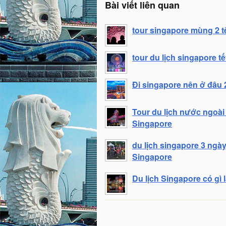
Bài viết liên quan
tour singapore mùng 2 tết
tour du lịch singapore tế
Đi singapore nên ở đâu 2
Tour du lịch nước ngoài
Singapore
du lịch singapore 3 ngà
Singapore
Du lịch Singapore có gì