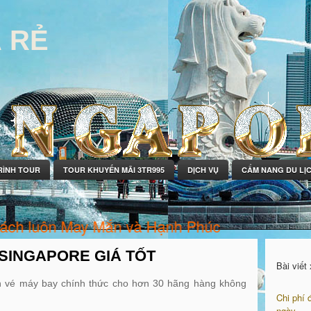
Á RẺ
RÌNH TOUR
TOUR KHUYẾN MÃI 3TR995
DỊCH VỤ
CẨM NANG DU LỊ
 luôn May Mắn và Hạnh Phúc
 SINGAPORE GIÁ TỐT
Bài viết
bán vé máy bay chính thức cho hơn 30 hãng hàng không
Chi phí 
ngày