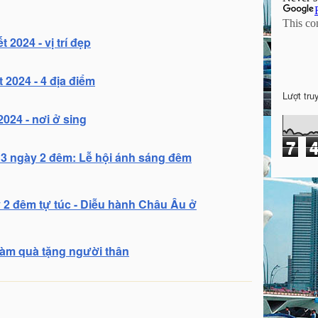
 2024 - vị trí đẹp
t 2024 - 4 địa điểm
Lượt tru
024 - nơi ở sing
7
 3 ngày 2 đêm: Lễ hội ánh sáng đêm
y 2 đêm tự túc - Diễu hành Châu Âu ở
 làm quà tặng người thân