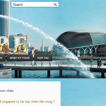
CH
NHẬT KÝ TOUR
HỢP TÁC
 xem nhiều
đi singapore tự túc bao nhiêu tiền trong 7